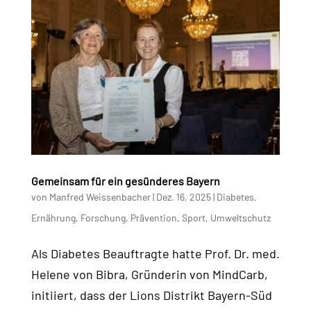
Gemeinsam für ein gesünderes Bayern
von
Manfred Weissenbacher
|
Dez. 16, 2025
|
Diabetes
,
Ernährung
,
Forschung
,
Prävention
,
Sport
,
Umweltschutz
Als Diabetes Beauftragte hatte Prof. Dr. med.
Helene von Bibra, Gründerin von MindCarb,
initiiert, dass der Lions Distrikt Bayern-Süd