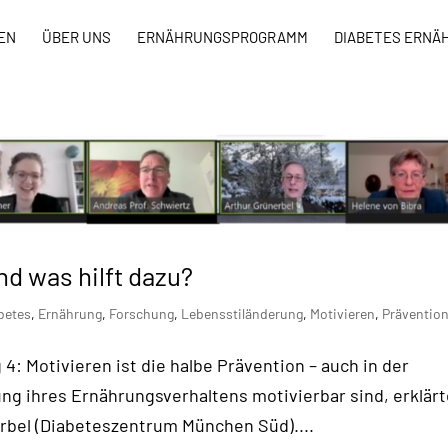
EN
ÜBER UNS
ERNÄHRUNGSPROGRAMM
DIABETES ERNÄ
und was hilft dazu?
betes
,
Ernährung
,
Forschung
,
Lebensstiländerung
,
Motivieren
,
Präventio
: Motivieren ist die halbe Prävention – auch in der
ng ihres Ernährungsverhaltens motivierbar sind, erklär
erbel (Diabeteszentrum München Süd)....