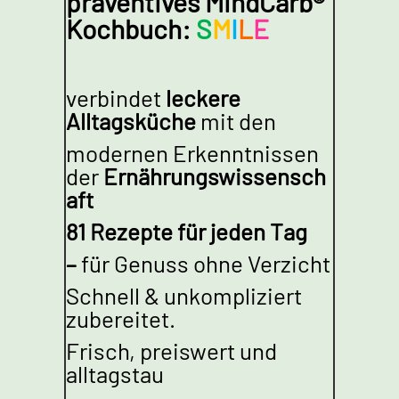
präventives
MindCarb®
Kochbuch:
S
M
I
L
E
verbindet
leckere
Alltagsküche
mit den
modernen Erkenntnissen
der
Ernährungswissensch
aft
81 Rezepte für jeden Tag
–
für Genuss ohne Verzicht
Schnell & unkompliziert
zubereitet.
Frisch, preiswert und
alltagstau