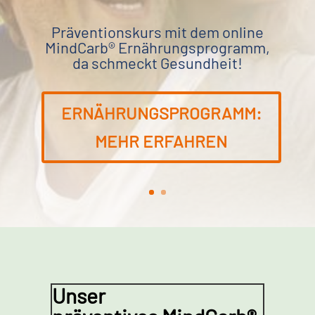
Präventionskurs mit dem online
MindCarb® Ernährungsprogramm,
da schmeckt Gesundheit!
Dein persönliches Webinar zur
ERNÄHRUNGSPROGRAMM:
Ernährung bei Diabetes
MEHR ERFAHREN
Unser